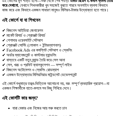
এই কোর্সের মূল শক্তি হলো—শুরু থেকে শেষ পর্যন্ত
একটি রিয়েল ই-কমার্স ব্যবসা তৈরি
করে দেখানো
, যেখানে শিখনকারীরা খুব সহজেই বুঝতে পারবে অনলাইন ব্যবসা কিভাবে
কাজ করে এবং কিভাবে একজন সাধারণ মানুষও মিলিয়ন-টাকার উদ্যোক্তা হতে পারে।
এই কোর্সে যা যা শিখবেন
✔ বিজনেস আইডিয়া জেনারেশন
✔ মার্কেট রিসার্চ ও প্রোডাক্ট রিসার্চ
✔ পেশাদার ওয়েবসাইট সেটআপ
✔ প্রোডাক্ট সোর্সিং (লোকাল + ইন্টারন্যাশনাল)
✔ Facebook Ads এর কমপ্লিট সেটআপ ও স্কেলিং
✔ অর্ডার ম্যানেজমেন্ট ও কাস্টমার হ্যান্ডলিং
✔ বাস্তবে একটি নতুন ব্র্যান্ড তৈরি করে সেল আনা
✔ সেল, খরচ ও প্রফিট ক্যালকুলেশন — সম্পূর্ণ লাইভ
✔ বিজনেস অটোমেশন ও স্কেলিং রোডম্যাপ
✔ একজন উদ্যোক্তার মিলিয়নিয়ার মাইন্ডসেট ডেভেলপমেন্ট
এই কোর্সে শুধুমাত্র তত্ত্ব-ভিত্তিক আলোচনা নয়, বরং
সম্পূর্ণ ব্যবহারিক প্রয়োগ
—যা
একজন শিক্ষার্থীকে হাতে-কলমে সব কিছু শিখিয়ে দেবে।
এই কোর্সটি কার জন্য?
যারা বেকার এবং নিজের আয় শুরু করতে চান