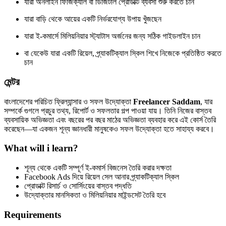
যারা অনলাইন ফিজিক্যাল বা ডিজিটাল প্রোডাক্ট ব্যবসা শুরু করতে চান
যারা বাড়ি থেকে আয়ের একটি নির্ভরযোগ্য উপায় খুঁজছেন
যারা ই-কমার্সে মিলিয়নিয়ার স্ট্যাটাস অর্জনের জন্য সঠিক গাইডলাইন চান
বা যেকেউ যারা একটি রিয়েল, প্র্যাকটিক্যাল স্কিল শিখে নিজেকে প্রতিষ্ঠিত করতে
চান
মেন্টর
বাংলাদেশের পরিচিত ফ্রিল্যান্সার ও সফল উদ্যোক্তা
Freelancer Saddam
, যার
সম্পর্কে গুগলে প্রচুর তথ্য, রিপোর্ট ও সফলতার গল্প পাওয়া যায়। তিনি নিজের বাস্তব
ব্যবসায়িক অভিজ্ঞতা এবং বছরের পর বছর মাঠের অভিজ্ঞতা ব্যবহার করে এই কোর্স তৈরি
করেছেন—যা একজন শূন্য জ্ঞানধারী মানুষকেও সফল উদ্যোক্তা হতে সাহায্য করবে।
What will i learn?
শূন্য থেকে একটি সম্পূর্ণ ই-কমার্স বিজনেস তৈরি করার দক্ষতা
Facebook Ads দিয়ে রিয়েল সেল আনার প্র্যাকটিক্যাল স্কিল
প্রোডাক্ট রিসার্চ ও সোর্সিংয়ের বাস্তব পদ্ধতি
উদ্যোক্তার মানসিকতা ও মিলিয়নিয়ার মাইন্ডসেট তৈরি হবে
Requirements