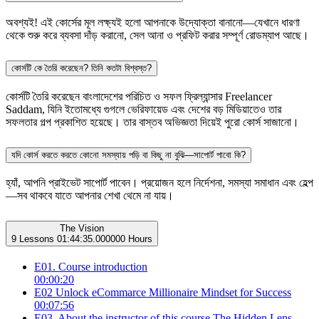
অবশ্যই! এই কোর্সের মূল লক্ষ্যই হলো আপনাকে উদ্যোক্তা বানানো—যেখানে ধারণা
থেকে শুরু করে ব্যবসা দাঁড় করানো, সেল আনা ও প্রফিট করার সম্পূর্ণ রোডম্যাপ আছে।
কোর্সটি কে তৈরি করেছেন? তিনি কতটা বিশ্বস্ত?
কোর্সটি তৈরি করেছেন বাংলাদেশের পরিচিত ও সফল ফ্রিল্যান্সার Freelancer
Saddam, যিনি ইতোমধ্যে গুগলে ভেরিফায়েড এবং দেশের বড় মিডিয়াতেও তার
সফলতার গল্প প্রকাশিত হয়েছে। তার বাস্তব অভিজ্ঞতা দিয়েই পুরো কোর্স সাজানো।
যদি কোর্স করতে করতে কোনো সমস্যায় পড়ি বা কিছু না বুঝি—সাপোর্ট পাবো কি?
হ্যাঁ, আপনি প্রাইভেট সাপোর্ট পাবেন। প্রয়োজন হলে নির্দেশনা, সমস্যা সমাধান এবং হেল্প
—সব থাকবে যাতে আপনার শেখা থেমে না যায়।
The Vision
9 Lessons
01:44:35.000000 Hours
E01. Course introduction
00:00:20
E02 Unlock eCommarce Millionaire Mindset for Success
00:07:56
E03. About the instructor of this course The Hidden Lens