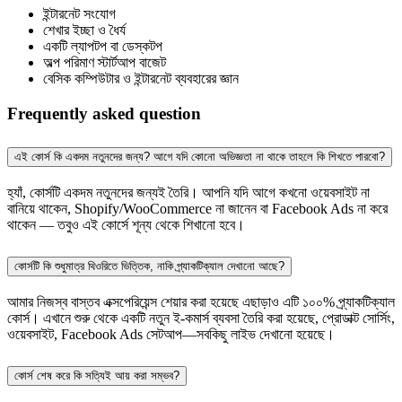
ইন্টারনেট সংযোগ
শেখার ইচ্ছা ও ধৈর্য
একটি ল্যাপটপ বা ডেস্কটপ
অল্প পরিমাণ স্টার্টআপ বাজেট
বেসিক কম্পিউটার ও ইন্টারনেট ব্যবহারের জ্ঞান
Frequently asked question
এই কোর্স কি একদম নতুনদের জন্য? আগে যদি কোনো অভিজ্ঞতা না থাকে তাহলে কি শিখতে পারবো?
হ্যাঁ, কোর্সটি একদম নতুনদের জন্যই তৈরি। আপনি যদি আগে কখনো ওয়েবসাইট না
বানিয়ে থাকেন, Shopify/WooCommerce না জানেন বা Facebook Ads না করে
থাকেন — তবুও এই কোর্সে শূন্য থেকে শিখানো হবে।
কোর্সটি কি শুধুমাত্র থিওরিতে ভিত্তিক, নাকি প্র্যাকটিক্যাল দেখানো আছে?
আমার নিজস্ব বাস্তব এক্সপেরিয়েন্স শেয়ার করা হয়েছে এছাড়াও এটি ১০০% প্র্যাকটিক্যাল
কোর্স। এখানে শুরু থেকে একটি নতুন ই-কমার্স ব্যবসা তৈরি করা হয়েছে, প্রোডাক্ট সোর্সিং,
ওয়েবসাইট, Facebook Ads সেটআপ—সবকিছু লাইভ দেখানো হয়েছে।
কোর্স শেষ করে কি সত্যিই আয় করা সম্ভব?