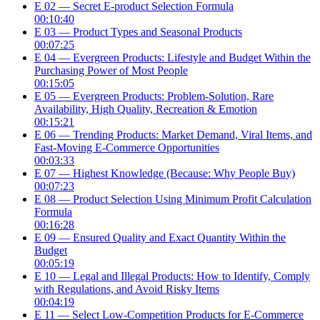
E 02 — Secret E-product Selection Formula
00:10:40
E 03 — Product Types and Seasonal Products
00:07:25
E 04 — Evergreen Products: Lifestyle and Budget Within the
Purchasing Power of Most People
00:15:05
E 05 — Evergreen Products: Problem-Solution, Rare
Availability, High Quality, Recreation & Emotion
00:15:21
E 06 — Trending Products: Market Demand, Viral Items, and
Fast-Moving E-Commerce Opportunities
00:03:33
E 07 — Highest Knowledge (Because: Why People Buy)
00:07:23
E 08 — Product Selection Using Minimum Profit Calculation
Formula
00:16:28
E 09 — Ensured Quality and Exact Quantity Within the
Budget
00:05:19
E 10 — Legal and Illegal Products: How to Identify, Comply
with Regulations, and Avoid Risky Items
00:04:19
E 11 — Select Low-Competition Products for E-Commerce