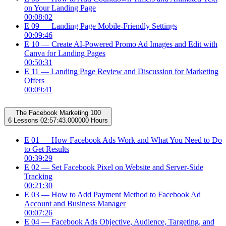
on Your Landing Page
00:08:02
E 09 — Landing Page Mobile-Friendly Settings
00:09:46
E 10 — Create AI-Powered Promo Ad Images and Edit with
Canva for Landing Pages
00:50:31
E 11 — Landing Page Review and Discussion for Marketing
Offers
00:09:41
The Facebook Marketing 100
6 Lessons
02:57:43.000000 Hours
E 01 — How Facebook Ads Work and What You Need to Do
to Get Results
00:39:29
E 02 — Set Facebook Pixel on Website and Server-Side
Tracking
00:21:30
E 03 — How to Add Payment Method to Facebook Ad
Account and Business Manager
00:07:26
E 04 — Facebook Ads Objective, Audience, Targeting, and