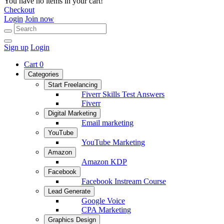
You have no items in your cart!
Checkout
Login
Join now
Sign up
Login
Cart
0
Categories
Start Freelancing
Fiverr Skills Test Answers
Fiverr
Digital Marketing
Email marketing
YouTube
YouTube Marketing
Amazon
Amazon KDP
Facebook
Facebook Instream Course
Lead Generate
Google Voice
CPA Marketing
Graphics Design