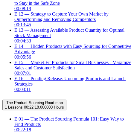
to Stay in the Safe Zone
00:08:19
E 12 — Strategy to Capture Your Own Market by
Outperforming and Removing Competitors
00:13:45
E 13 — Assessing Available Product Quantity for Optimal
Stock Management
00:04:33
E 14 — Hidden Products with Easy Sourcing for Competitive
Advantage
00:05:56
E 15 — Market-Fit Products for Small Businesses - Maximize
Sales and Customer Satisfaction
00:07:01
E 16 — Pending Release: Upcoming Products and Launch
Strategies
00:03:11
The Product Sourcing Road map
1 Lessons
00:22:18.000000 Hours
E 01 — The Product Sourcing Formula 101: Easy Way to
Find Products
00:22:18