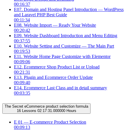
00:16:37
E07. Domain and Hosting Panel Introduction — WordPress
and Laravel PHP Best Guide
00:11:34
E08. Website Import — Ready Your Website
00:20:42
E09. Website Dashboard Introduction and Menu Editing
00:37:55
E10. Website Setting and Customize — The Main Part
00:19:53
E11. Website Home Page Customize with Elementor
00:09:06
E12. Ecommerce Shop Product List or Upload
00:21:31
E13. Plugin and Ecommerce Order Update
00:09:40
E14. Ecommerce Last Class and in detail summary
00:03:35
The Secret eCommerce product selection formula
16 Lessons
02:17:31.000000 Hours
E 01 — E-commerce Product Selection
00:09:13