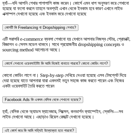
হ্যাঁ—যদি আপনি শেখার পাশাপাশি কাজ করেন। কোর্সে এমন ধাপ অনুসরণ করে শেখানো
হয়েছে যা ফলো করলে তাহলে অবশ্যই এখান থেকে ইনকাম হবে কারণ এখানে লাইভ
এক্সাম্পল দেখানো হয়েছে এবং ইনকাম করে দেখানো হয়েছে
কোর্সটি কি Freelancing বা Dropshipping শেখায়?
এটি সরাসরি e-commerce ব্যবসা শেখানো হয় যেখানে আপনার নিজস্ব স্টোর, প্রোডাক্ট,
বিজ্ঞাপন ও সেলস মডেল থাকবে। সাথে প্রয়োজনীয় dropshipping concepts ও
sourcing method আলোচনা আছে।
কোর্সে শেখানো ওয়েবসাইটটা কি আমি নিজেই বানাতে পারবো? কোনো কোডিং লাগে?
কোনো কোডিং লাগে না। Step-by-step দেখিয়ে দেওয়া হয়েছে এসব টেমপ্লেট দিয়ে
দেয়া হয়েছে যাতে আপনারা যারা একদমই নতুন সহজে কাজ করতে পারেন এবং নিজের
একটা ওয়েবসাইট তৈরি করতে পারেন
Facebook Ads কি একদম বেসিক থেকে শেখানো হয়েছে?
হ্যাঁ, বেসিক থেকে অ্যাডস ম্যানেজার, পিক্সেল, কনভার্শন ক্যাম্পেইন, স্কেলিং—সব
লাইভ দেখানো আছে। এছাড়াও রিয়েল রেজাল্ট দেখানো হয়েছে।
এই কোর্স করে কি আমি সত্যিই উদ্যোক্তা হতে পারবো?