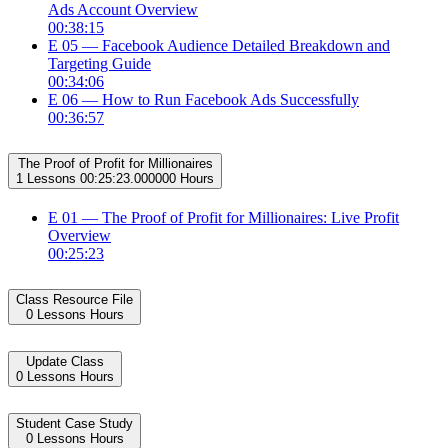
Ads Account Overview
00:38:15
E 05 — Facebook Audience Detailed Breakdown and
Targeting Guide
00:34:06
E 06 — How to Run Facebook Ads Successfully
00:36:57
The Proof of Profit for Millionaires
1 Lessons
00:25:23.000000 Hours
E 01 — The Proof of Profit for Millionaires: Live Profit
Overview
00:25:23
Class Resource File
0 Lessons
Hours
Update Class
0 Lessons
Hours
Student Case Study
0 Lessons
Hours