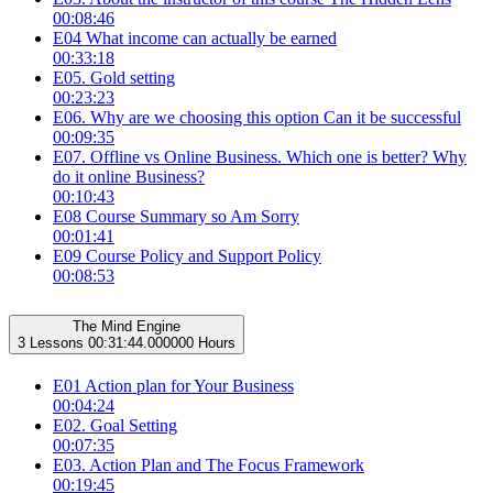
00:08:46
E04 What income can actually be earned
00:33:18
E05. Gold setting
00:23:23
E06. Why are we choosing this option Can it be successful
00:09:35
E07. Offline vs Online Business. Which one is better? Why
do it online Business?
00:10:43
E08 Course Summary so Am Sorry
00:01:41
E09 Course Policy and Support Policy
00:08:53
The Mind Engine
3 Lessons
00:31:44.000000 Hours
E01 Action plan for Your Business
00:04:24
E02. Goal Setting
00:07:35
E03. Action Plan and The Focus Framework
00:19:45