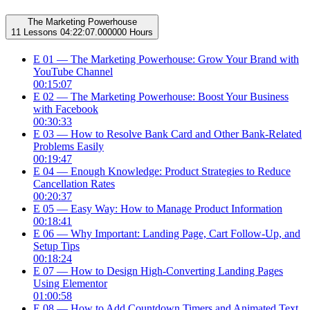
The Marketing Powerhouse
11 Lessons
04:22:07.000000 Hours
E 01 — The Marketing Powerhouse: Grow Your Brand with
YouTube Channel
00:15:07
E 02 — The Marketing Powerhouse: Boost Your Business
with Facebook
00:30:33
E 03 — How to Resolve Bank Card and Other Bank-Related
Problems Easily
00:19:47
E 04 — Enough Knowledge: Product Strategies to Reduce
Cancellation Rates
00:20:37
E 05 — Easy Way: How to Manage Product Information
00:18:41
E 06 — Why Important: Landing Page, Cart Follow-Up, and
Setup Tips
00:18:24
E 07 — How to Design High-Converting Landing Pages
Using Elementor
01:00:58
E 08 — How to Add Countdown Timers and Animated Text